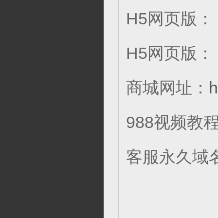
H5网页版：
H5网页版：
商城网址：
h
988视频教
客服永久域