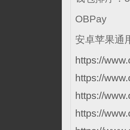
OBPay
安卓苹果通
https://www
https://www
https://www
https://www