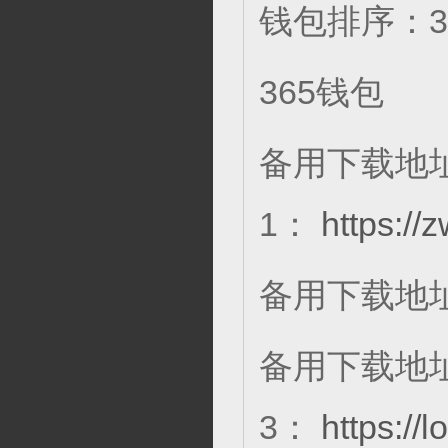
钱包排序：3
365钱包
备用下载地
1：
https:/
备用下载地
备用下载地
3：
https:/