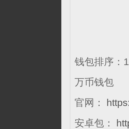
钱包排序：1
万币钱包
官网：
http
安卓包：
ht