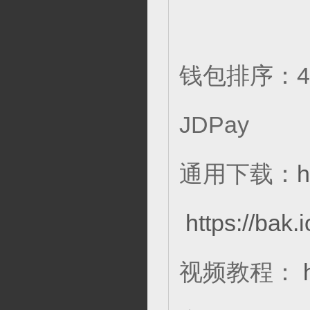
钱包排序：4
JDPay
通用下载：
h
https://bak.
视频教程：