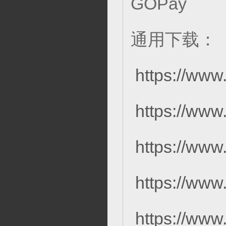
GOPay
通用下载：
https://ww
https://ww
https://ww
https://ww
https://ww