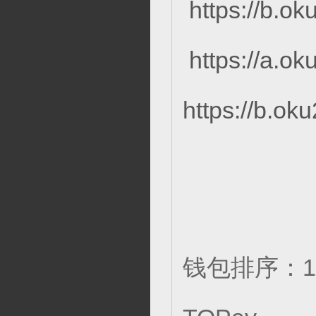
https://b.oku
https://a.oku
https://b.oku
钱包排序：1