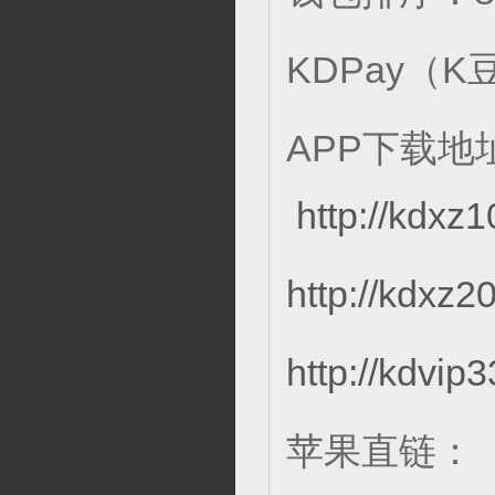
KDPay（K
APP下载地
http://kdxz
http://kdxz2
http://kdvip
苹果直链：