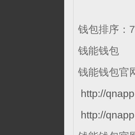
钱包排序：7
钱能钱包
钱能钱包官
http://qnapp
http://qnapp