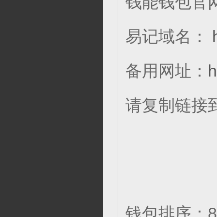
钱能钱包官
易记域名：
备用网址：
h
请复制链接
钱包排序：8