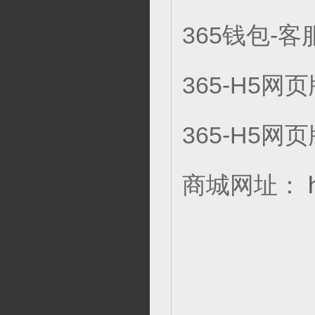
365钱包-
365-H5网
365-H5网
商城网址：