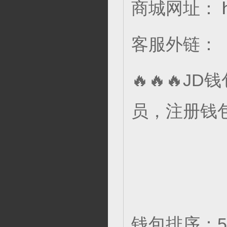
商城网址：
客服外链：
🔥🔥🔥J
员，注册钱
钱包排序：5