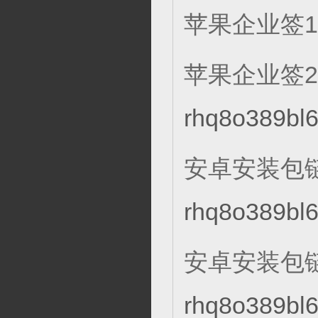
苹果企业签
苹果企业签
rhq8o389bl
安卓安装包链
rhq8o389bl6
安卓安装包
rhq8o389bl