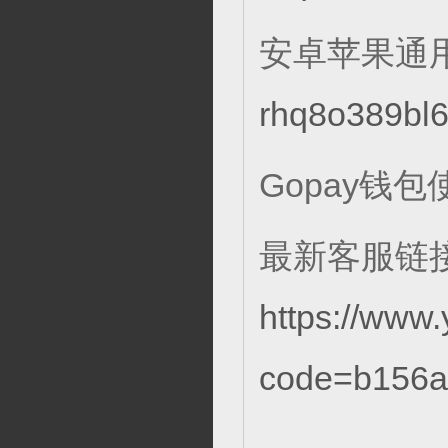
安卓苹果通用链
rhq8o389bl6
Gopay钱
最新客服链
https://www.
code=b156a