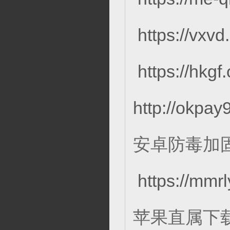
https://vxv
https://hkg
http://okpa
安卓防毒加固
https://mm
苹果直属下载链