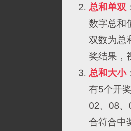
总和单双
数字总和值
双数为总
奖结果，
总和大小
有5个开
02、08
合符合中