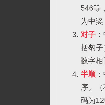
546
为中奖
对子
：
括豹子）
数字相
半顺
：
序。（
码为1