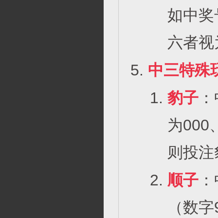
如中奖
六者视
中三特殊
豹子
：
为00
则投注
顺子
：
（数字9