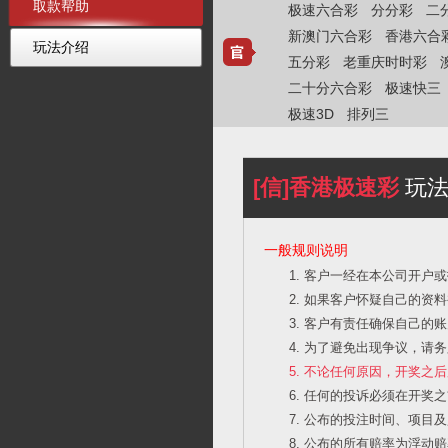
取款帮助
极速六合彩
分分彩
二
新澳门六合彩
香港六合
玩法介绍
五分彩
老重庆时时彩
二十分六合彩
极速快三
极速3D
排列三
[信]香港极速彩
玩法
一般规则说明
客户一经在本公司开户或
如果客户怀疑自己的资料
客户有责任确保自己的账
为了避免出现争议，请务
不论任何原因，开奖之后
任何的投诉必须在开奖之
公布的投注时间、项目及
公布的所有赔率为浮动赔