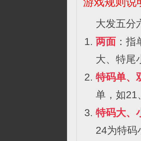
游戏规则说
大发五分
两面
：指
大、特尾
特码单、
单，如21
特码大、
24为特码