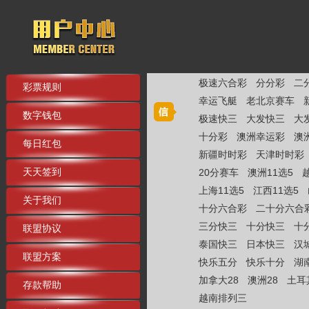
极速六合彩
分分彩
二
彩票规则
幸运飞艇
老北京赛车
数字钱包
极速快三
大发快三
大
十分彩
澳洲幸运彩
澳
每日红包
新疆时时彩
天津时时彩
天天签到
20分赛车
澳洲11选5
上海11选5
江西11选5
关于我们
十分六合彩
二十分六合
三分快三
十分快三
十
联盟协议
泰国快三
日本快三
汉
联盟方案
快乐五分
快乐十分
湖
加拿大28
澳洲28
土耳
存款帮助
越南排列三