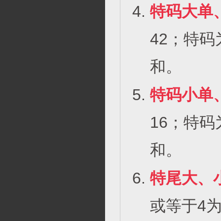
特码大单
42；特码
和。
特码小单
16；特码
和。
特尾大、
或等于4