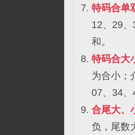
特码合单
12、29
和。
特码合大
为合小；介
07、34
合尾大、
负，尾数大