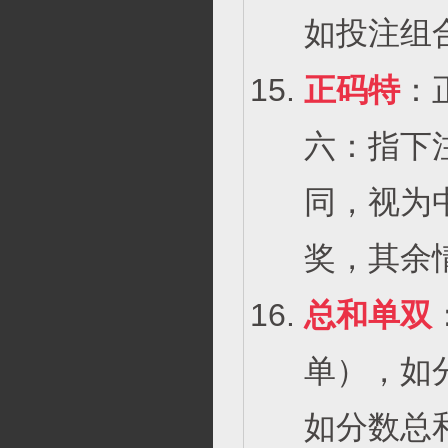
如投注组
正码特
：
六：指下
同，视为
奖，其余
总和单双
单），如分
如分数总