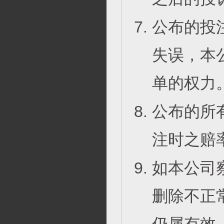
公布的投
失误，本
单的权力
公布的所
注时之赔
如本公司
删除不正