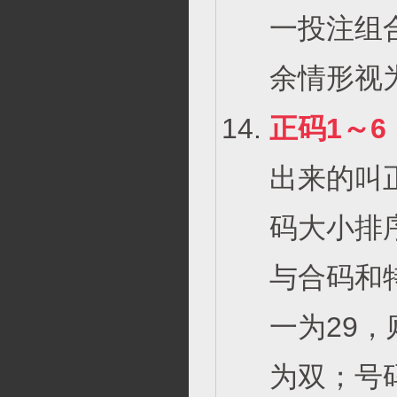
一投注组
余情形视
正码1～6
出来的叫
码大小排
与合码和
一为29
为双；号