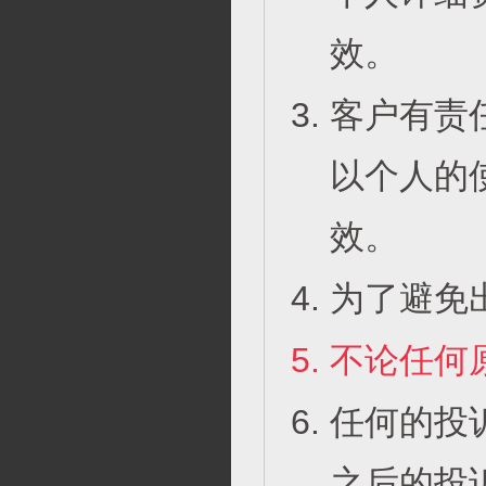
效。
客户有责
以个人的
效。
为了避免
不论任何
任何的投
之后的投