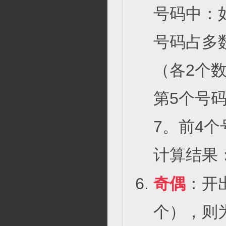
号码中：
号码占多
（各2个
第5个号码
7。前4
计算结果：1
奇偶
：开
个），则