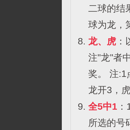
二球的结
球为龙，
龙、虎
：
注"龙"者
奖。 注:
龙开3，虎
全5中1
：
所选的号