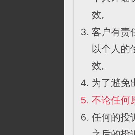
效。
客户有责
以个人的
效。
为了避免
不论任何
任何的投
之后的投