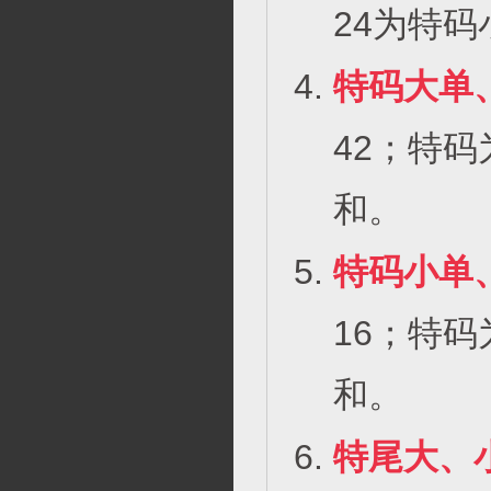
24为特码
特码大单
42；特码
和。
特码小单
16；特码
和。
特尾大、