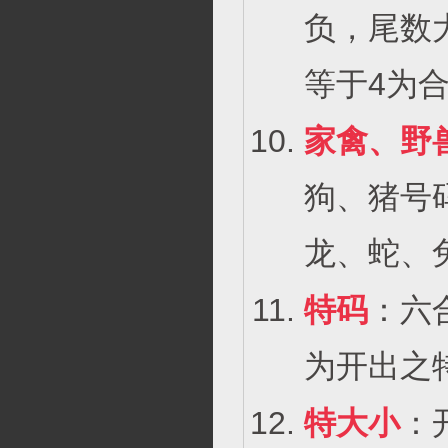
负，尾数大
等于4为合
家禽、野
狗、猪号
龙、蛇、
特码
：六
为开出之
特大小
：