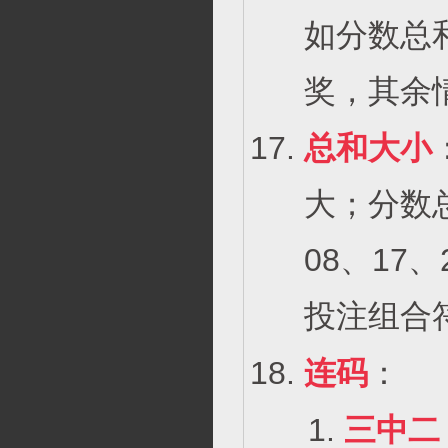
如分数总
奖，其余
总和大小
大；分数
08、17
投注组合
连码
：
三中二