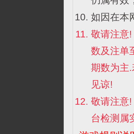
仍属有效
如因在本
敬请注意
数及注单
期数为主
见谅!
敬请注意
台检测属