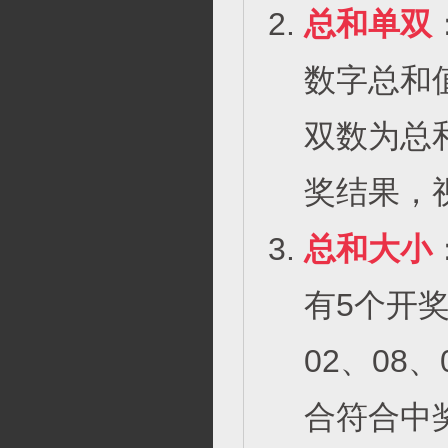
总和单双
数字总和值
双数为总
奖结果，
总和大小
有5个开
02、08
合符合中