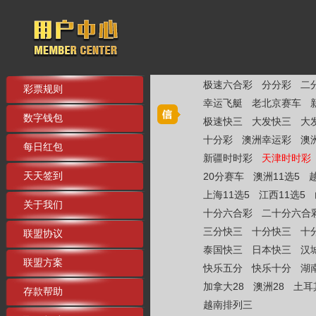
极速六合彩
分分彩
二
彩票规则
幸运飞艇
老北京赛车
数字钱包
极速快三
大发快三
大
十分彩
澳洲幸运彩
澳
每日红包
新疆时时彩
天津时时彩
天天签到
20分赛车
澳洲11选5
上海11选5
江西11选5
关于我们
十分六合彩
二十分六合
三分快三
十分快三
十
联盟协议
泰国快三
日本快三
汉
联盟方案
快乐五分
快乐十分
湖
加拿大28
澳洲28
土耳
存款帮助
越南排列三