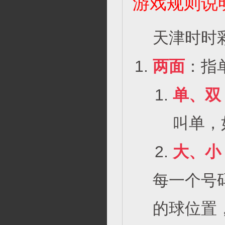
游戏规则说
天津时时
两面
：指
单、双
叫单，
大、小
每一个号
的球位置