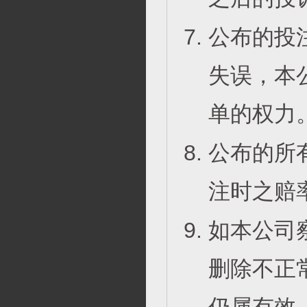
公布的投
失误，本
单的权力
公布的所
注时之赔
如本公司
删除不正