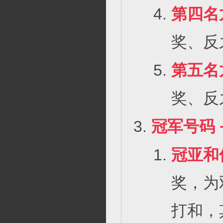
第四名
奖、反
第五名
奖、反
冠军号码 
冠亚和
奖，为
打和，