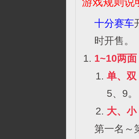
游戏规则说
十分赛车
时开售。
1~10两面
单、双
5、9。
大、小
第一名～