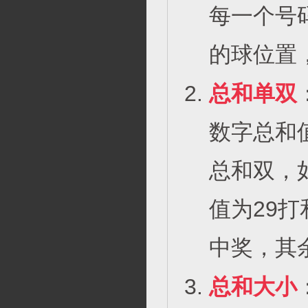
每一个号
的球位置
总和单双
数字总和
总和双，
值为29
中奖，其
总和大小