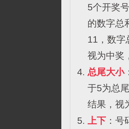
5个开奖号
的数字总和
11，数
视为中奖
总尾大小
于5为总
结果，视
上下
：号