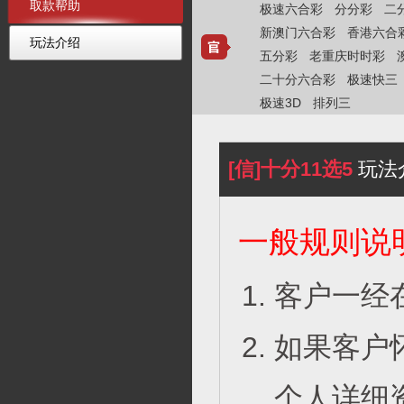
取款帮助
极速六合彩
分分彩
二
新澳门六合彩
香港六合
玩法介绍
五分彩
老重庆时时彩
二十分六合彩
极速快三
极速3D
排列三
[信]十分11选5
玩法
一般规则说
客户一经
如果客户
个人详细