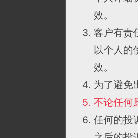
效。
客户有责
以个人的
效。
为了避免
不论任何
任何的投
之后的投