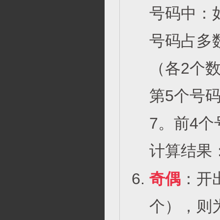
号码中：
号码占多
（各2个
第5个号码
7。前4
计算结果：1
奇偶
：开
个），则