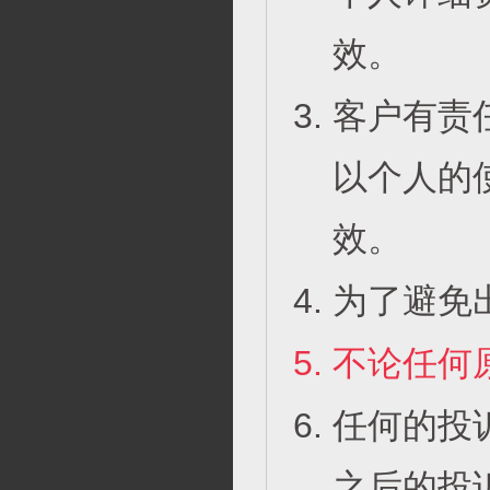
效。
客户有责
以个人的
效。
为了避免
不论任何
任何的投
之后的投