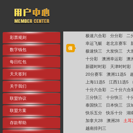
极速六合彩
分分彩
二
彩票规则
幸运飞艇
老北京赛车
数字钱包
极速快三
大发快三
大
十分彩
澳洲幸运彩
澳
每日红包
新疆时时彩
天津时时彩
天天签到
20分赛车
澳洲11选5
上海11选5
江西11选5
关于我们
十分六合彩
二十分六合
三分快三
十分快三
十
联盟协议
泰国快三
日本快三
汉
联盟方案
快乐五分
快乐十分
湖
加拿大28
澳洲28
土耳
存款帮助
越南排列三