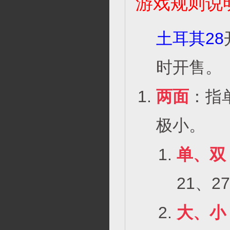
游戏规则说
土耳其28
时开售。
两面
：指
极小。
单、双
21、
大、小