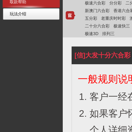
取款帮助
极速六合彩
分分彩
二
新澳门六合彩
香港六合
玩法介绍
五分彩
老重庆时时彩
二十分六合彩
极速快三
极速3D
排列三
[信]大发十分六合彩
一般规则说
客户一经
如果客户
个人详细