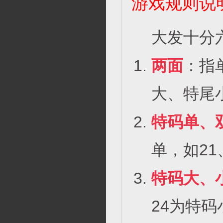
游戏规则说
大发十分
两面
：指
大、特尾
特码单、
单，如21
特码大、
24为特码