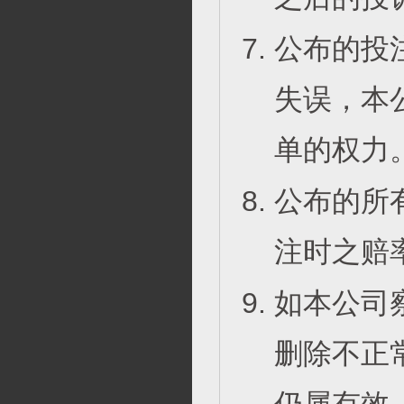
公布的投
失误，本
单的权力
公布的所
注时之赔
如本公司
删除不正