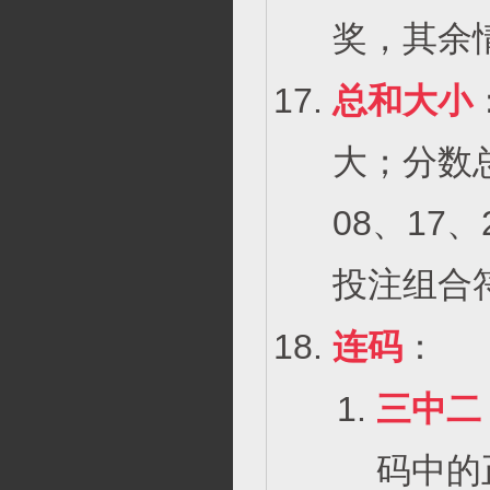
奖，其余
总和大小
大；分数
08、17
投注组合
连码
：
三中二
码中的