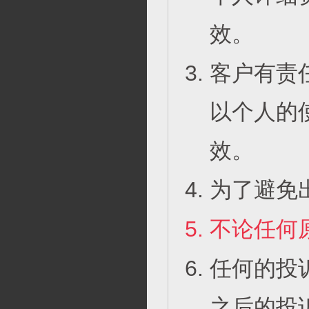
效。
客户有责
以个人的
效。
为了避免
不论任何
任何的投
之后的投