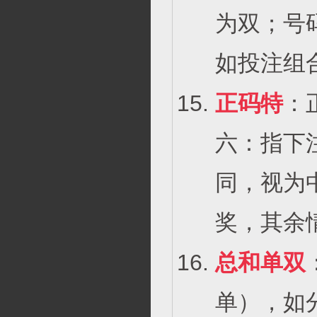
为双；号
如投注组
正码特
：
六：指下
同，视为
奖，其余
总和单双
单），如分