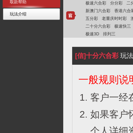
取款帮助
极速六合彩
分分彩
二
新澳门六合彩
香港六合
玩法介绍
五分彩
老重庆时时彩
二十分六合彩
极速快三
极速3D
排列三
[信]十分六合彩
玩法
一般规则说
客户一经
如果客户
个人详细