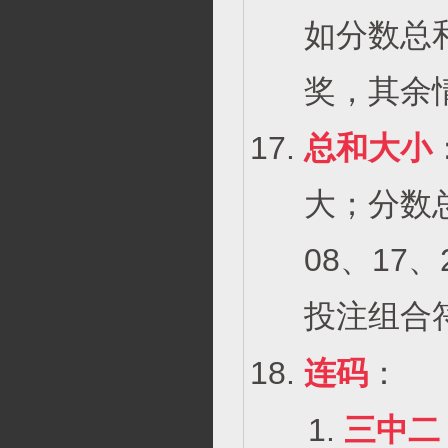
如分数总
奖，其余
总和大小
大；分数
08、17
投注组合
连码
：
三中二