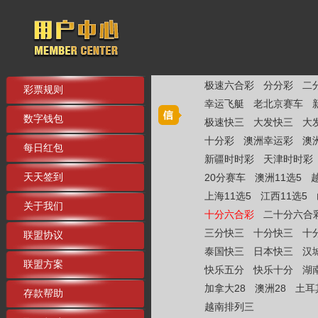
极速六合彩
分分彩
二
彩票规则
幸运飞艇
老北京赛车
数字钱包
极速快三
大发快三
大
十分彩
澳洲幸运彩
澳
每日红包
新疆时时彩
天津时时彩
天天签到
20分赛车
澳洲11选5
上海11选5
江西11选5
关于我们
十分六合彩
二十分六合
三分快三
十分快三
十
联盟协议
泰国快三
日本快三
汉
联盟方案
快乐五分
快乐十分
湖
加拿大28
澳洲28
土耳
存款帮助
越南排列三