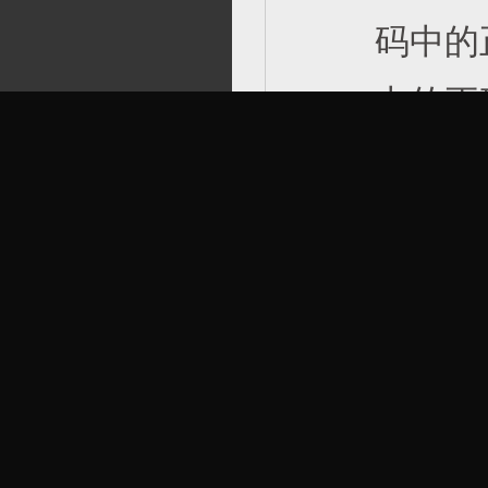
码中的
中的正
06、
08，
08三
或没有
三全中
奖号码