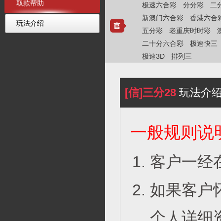
取款帮助
极速六合彩
分分彩
二
新澳门六合彩
香港六合
玩法介绍
五分彩
老重庆时时彩
二十分六合彩
极速快三
极速3D
排列三
[信]三分28
玩法介
一般规则说
客户一经
如果客户
个人详细