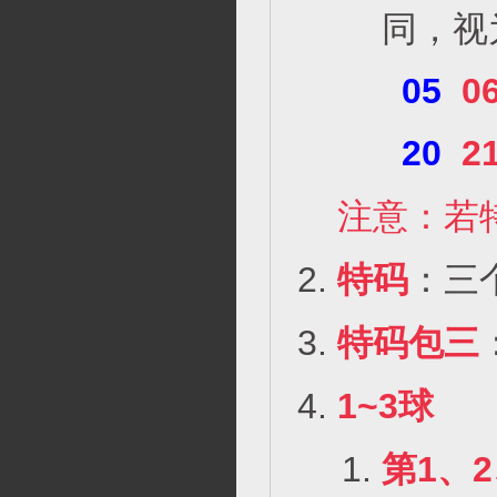
同，视
05
0
20
2
注意：若特
特码
：三
特码包三
1~3球
第1、