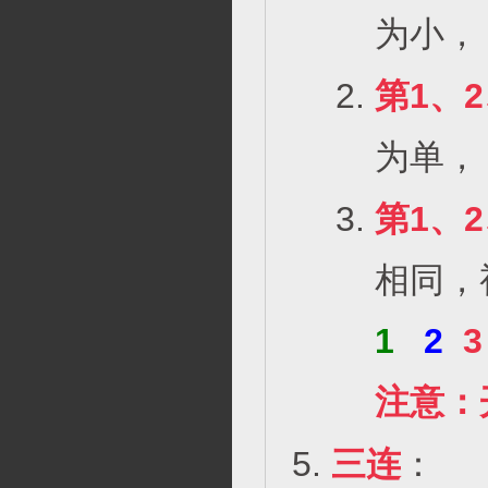
为小， 
第1、
为单， 
第1、2
相同，
1
2
3
注意：
三连
：