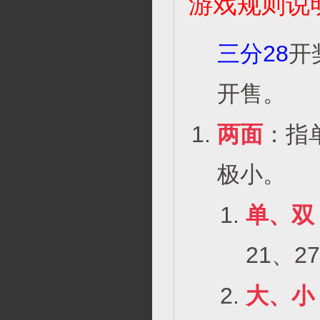
游戏规则说
三分28
开
开售。
两面
：指
极小。
单、双
21、
大、小