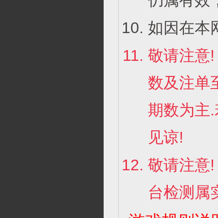
仍属有效
如因在本
敬请注意
数及注单
期数为主
见谅!
敬请注意
台检测属