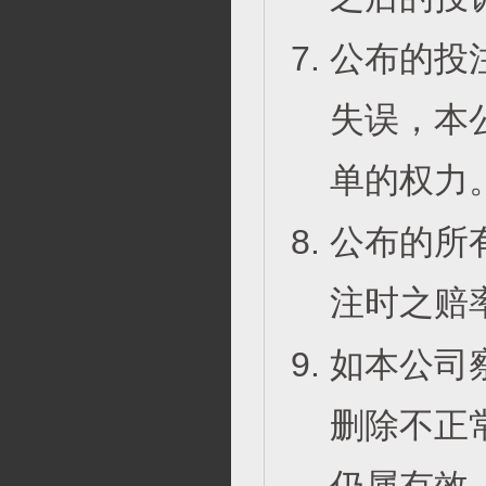
公布的投
失误，本
单的权力
公布的所
注时之赔
如本公司
删除不正