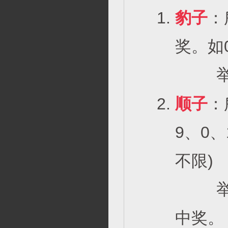
豹子
：
奖。如0
举例：
顺子
：
9、0、
不限)
举例：
中奖。