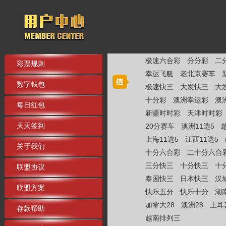
极速六合彩
分分彩
二
彩票规则
幸运飞艇
老北京赛车
数字钱包
极速快三
大发快三
大
十分彩
澳洲幸运彩
澳
每日红包
新疆时时彩
天津时时彩
天天签到
20分赛车
澳洲11选5
上海11选5
江西11选5
关于我们
十分六合彩
二十分六合
三分快三
十分快三
十
联盟协议
泰国快三
日本快三
汉
联盟方案
快乐五分
快乐十分
湖
加拿大28
澳洲28
土耳
存款帮助
越南排列三