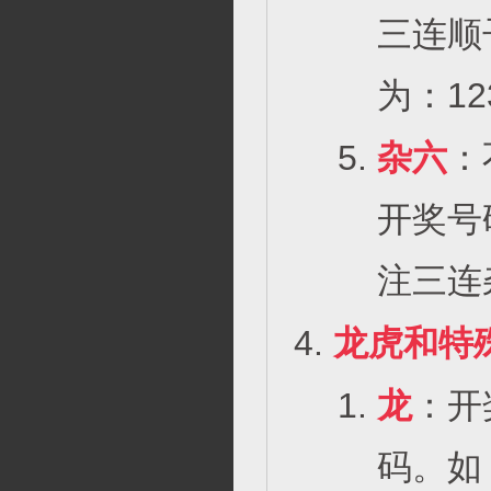
三连顺
为：12
杂六
：
开奖号
注三连
龙虎和特
龙
：开
码。如