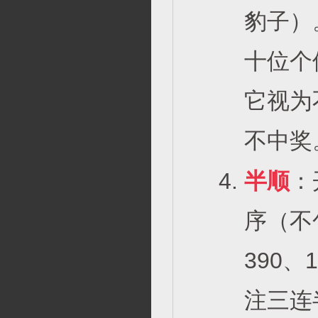
豹子）。
十位个
它视为
不中奖
半顺
：
序（不
390
注三连