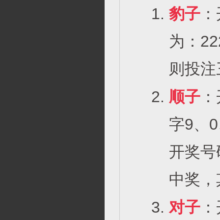
豹子
：
为：22
则投注
顺子
：
字9、0
开奖号
中奖，
对子
：