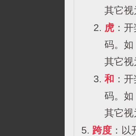
其它视
虎
：开
码。如
其它视
和
：开
码。如
其它视
跨度
：以