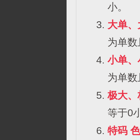
小。
大单、
为单数
小单、
为单数
极大、
等于0
特码 