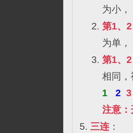
为小， 
第1、
为单， 
第1、2
相同，
1
2
3
注意：
三连
：