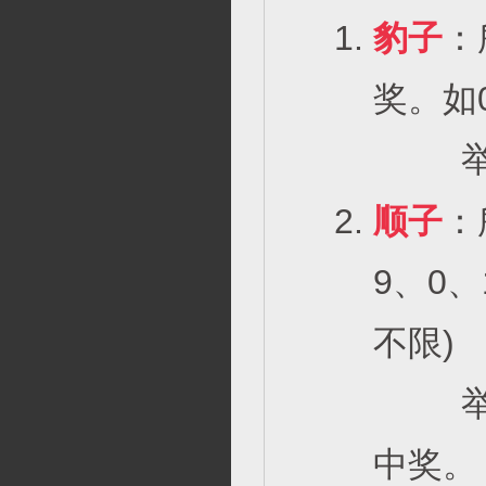
豹子
：
奖。如0
举例：
顺子
：
9、0、
不限)
举例：
中奖。