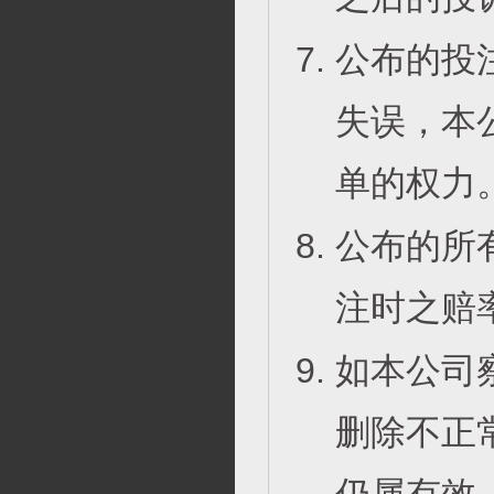
公布的投
失误，本
单的权力
公布的所
注时之赔
如本公司
删除不正