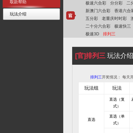
取款帮助
极速六合彩
分分彩
二
新澳门六合彩
香港六合
玩法介绍
五分彩
老重庆时时彩
二十分六合彩
极速快三
极速3D
排列三
[官]排列三
玩法介
排列三
开奖情况：
每天开
玩法组
玩法
直选（复
式）
直选（单
直选
式）