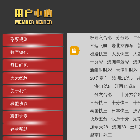
极速六合彩
分分彩
二
彩票规则
幸运飞艇
老北京赛车
数字钱包
极速快三
大发快三
大
十分彩
澳洲幸运彩
澳
每日红包
新疆时时彩
天津时时彩
天天签到
20分赛车
澳洲11选5
上海11选5
江西11选5
关于我们
十分六合彩
二十分六合
三分快三
十分快三
十
联盟协议
泰国快三
日本快三
汉
联盟方案
快乐五分
快乐十分
湖
加拿大28
澳洲28
土耳
存款帮助
越南排列三