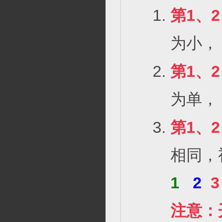
第1、
为小， 
第1、
为单， 
第1、2
相同，
1
2
3
注意：