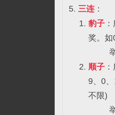
三连
：
豹子
：
奖。如0
举例：
顺子
：
9、0、
不限)
举例：