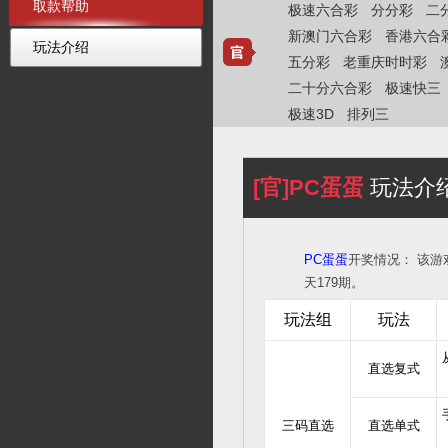
取款帮助
极速六合彩
分分彩
二
新澳门六合彩
香港六合
玩法介绍
五分彩
老重庆时时彩
二十分六合彩
极速快三
极速3D
排列三
[官]PC蛋蛋
玩法介
PC蛋蛋
开奖情况：
该游
天179期。
玩法组
玩法
直选复式
三码直选
直选单式