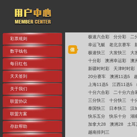
极速六合彩
分分彩
二
彩票规则
幸运飞艇
老北京赛车
数字钱包
极速快三
大发快三
大
十分彩
澳洲幸运彩
澳
每日红包
新疆时时彩
天津时时彩
天天签到
20分赛车
澳洲11选5
上海11选5
江西11选5
关于我们
十分六合彩
二十分六合
三分快三
十分快三
十
联盟协议
泰国快三
日本快三
汉
联盟方案
快乐五分
快乐十分
湖
加拿大28
澳洲28
土耳
存款帮助
越南排列三