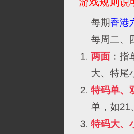
游戏规则说
每期
香港
每周二、四
两面
：指
大、特尾
特码单、
单，如21
特码大、