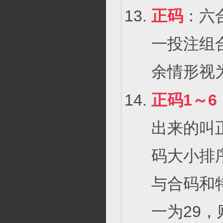
正码
：六
一投注组
余情形视
正码1～6
出来的叫
码大小排
与合码和
一为29