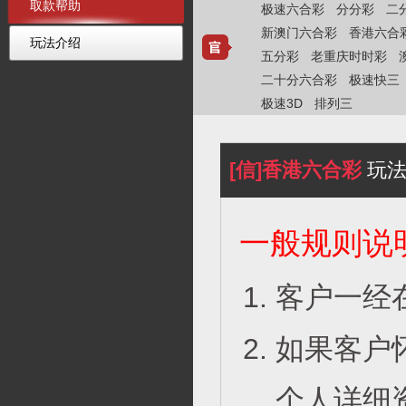
取款帮助
极速六合彩
分分彩
二
新澳门六合彩
香港六合
玩法介绍
五分彩
老重庆时时彩
二十分六合彩
极速快三
极速3D
排列三
[信]香港六合彩
玩法
一般规则说
客户一经
如果客户
个人详细