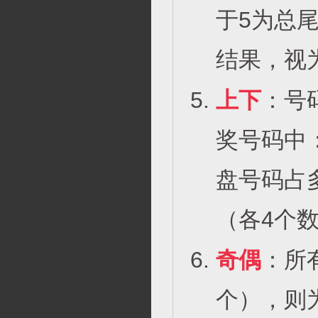
于5为总
结果，视
上下
：号
奖号码中
盘号码占
（各4个
奇偶
：所
个），则