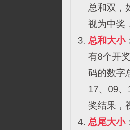
总和双，
视为中奖
总和大小
有8个开
码的数字总
17、09
奖结果，
总尾大小