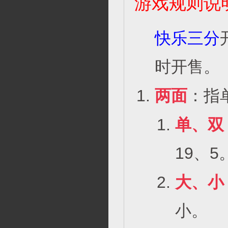
游戏规则说
快乐三分
时开售。
两面
：指
单、双
19、5
大、小
小。