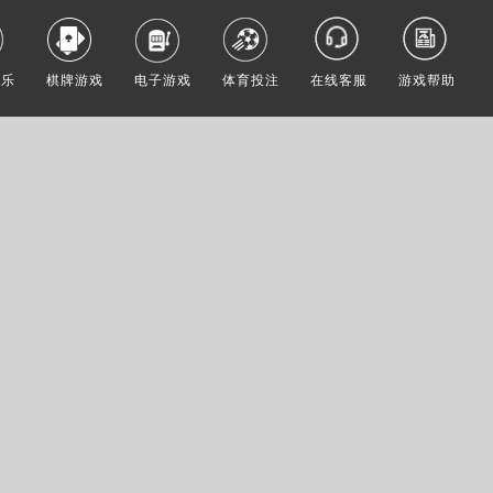
娱乐
棋牌游戏
电子游戏
体育投注
在线客服
游戏帮助