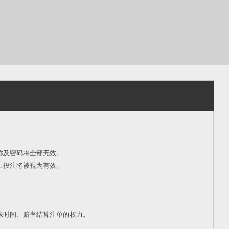
称及密码将全部无效。
上投注将被视为有效。
珠时间、赔率结算注单的权力。