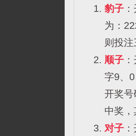
豹子
：
为：22
则投注
顺子
：
字9、0
开奖号
中奖，
对子
：