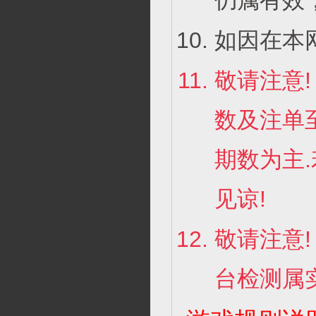
仍属有效
如因在本
敬请注意
数及注单
期数为主
见谅!
敬请注意
台检测属