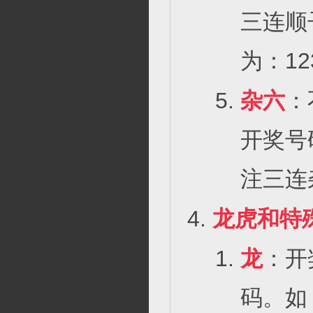
三连顺
为：12
杂六
：
开奖号
注三连
龙虎和特
龙
：开
码。如