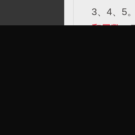
3、4、5
和尾数
：
于5为“小
为“双”;
为“合”;
于“大”、“
一字组合
拾位、个