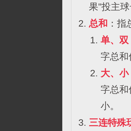
果"投主
总和
：指
单、双
字总和
大、小
字总和
小。
三连特殊