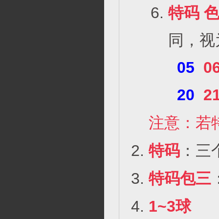
特码 
同，视
05
0
20
2
注意：若特
特码
：三
特码包三
1~3球