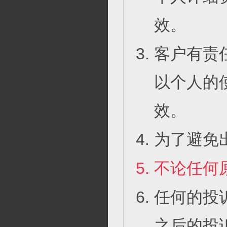
效。
客户有责
以个人的
效。
为了避免
不论任何
任何的投
之后的投