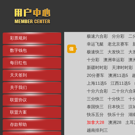
极速六合彩
分分彩
二
彩票规则
幸运飞艇
老北京赛车
数字钱包
极速快三
大发快三
大
十分彩
澳洲幸运彩
澳
每日红包
新疆时时彩
天津时时彩
天天签到
20分赛车
澳洲11选5
上海11选5
江西11选5
关于我们
十分六合彩
二十分六合
三分快三
十分快三
十
联盟协议
泰国快三
日本快三
汉
联盟方案
快乐五分
快乐十分
湖
加拿大28
澳洲28
土耳
存款帮助
越南排列三