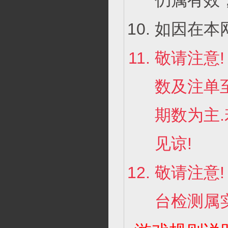
仍属有效
如因在本
敬请注意
数及注单
期数为主
见谅!
敬请注意
台检测属