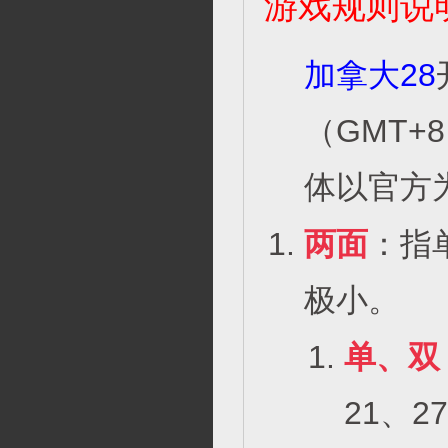
游戏规则说
加拿大28
（GMT+
体以官方
两面
：指
极小。
单、双
21、