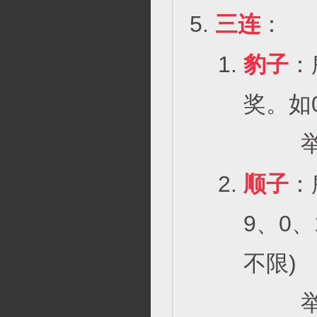
三连
：
豹子
：
奖。如0
举例：
顺子
：
9、0、
不限)
举例：