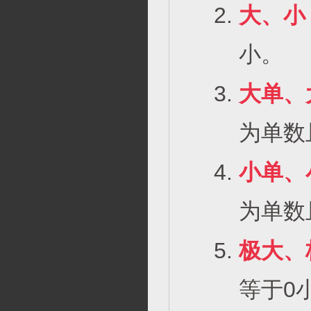
大、小
小。
大单、
为单数
小单、
为单数
极大、
等于0