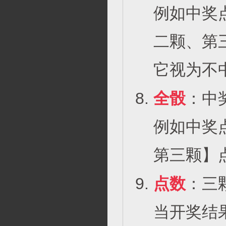
例如中奖点
二颗、第
它视为不
全骰
：中
例如中奖点
第三颗】
点数
：三
当开奖结