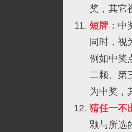
奖，其它
短牌
：中
同时，视
例如中奖点
二颗、第
为中奖，
猜任一不
颗与所选