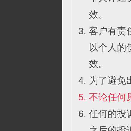
效。
客户有责
以个人的
效。
为了避免
不论任何
任何的投
之后的投