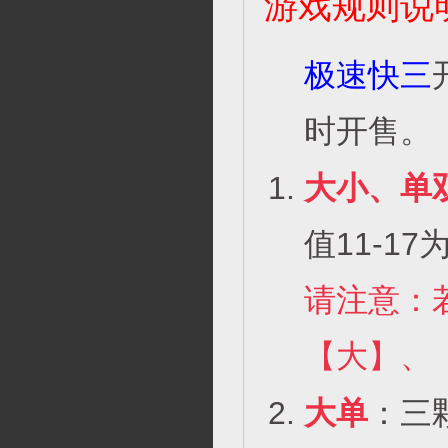
游戏规则说
极速快三
时开售。
大小、单
值11-17
请注意：
【大】、
大单
：三