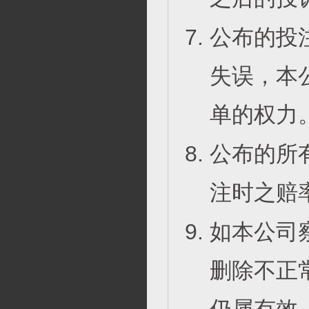
公布的投
失误，本
单的权力
公布的所
注时之赔
如本公司
删除不正