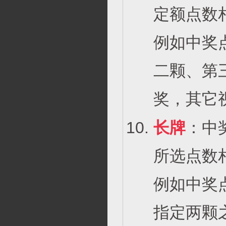
定额点数
例如中奖点
二颗、第
奖，其它
长牌
：中
所选点数
例如中奖
指定两颗之