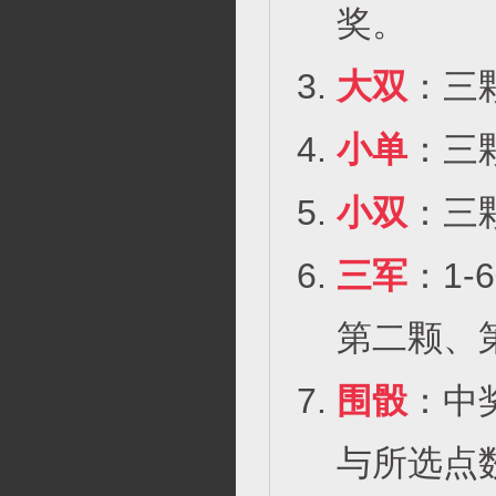
奖。
大双
：三
小单
：三
小双
：三
三军
：1
第二颗、
围骰
：中
与所选点