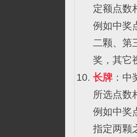
定额点数
例如中奖点
二颗、第
奖，其它
长牌
：中
所选点数
例如中奖
指定两颗之