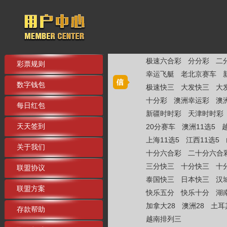
极速六合彩
分分彩
二
彩票规则
幸运飞艇
老北京赛车
数字钱包
极速快三
大发快三
大
十分彩
澳洲幸运彩
澳
每日红包
新疆时时彩
天津时时彩
天天签到
20分赛车
澳洲11选5
上海11选5
江西11选5
关于我们
十分六合彩
二十分六合
三分快三
十分快三
十
联盟协议
泰国快三
日本快三
汉
联盟方案
快乐五分
快乐十分
湖
加拿大28
澳洲28
土耳
存款帮助
越南排列三