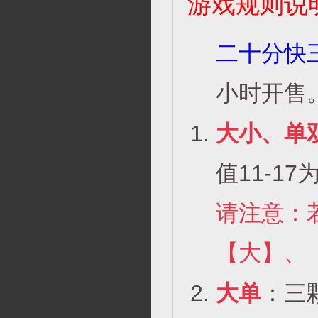
游戏规则说
二十分快
小时开售
大小、单
值11-17
请注意：
【大】、
大单
：三