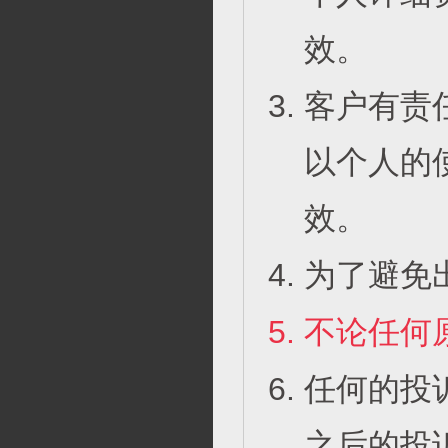
效。
客户有责
以个人的
效。
为了避免
不论任何
任何的投
之后的投