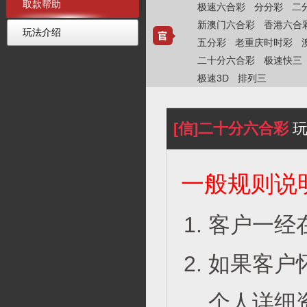
取款帮助
极速六合彩
分分彩
二
新澳门六合彩
香港六合
玩法介绍
五分彩
老重庆时时彩
二十分六合彩
极速快三
极速3D
排列三
[信]二十分六合彩
玩
一般规则说
客户一经
如果客户
个人详细