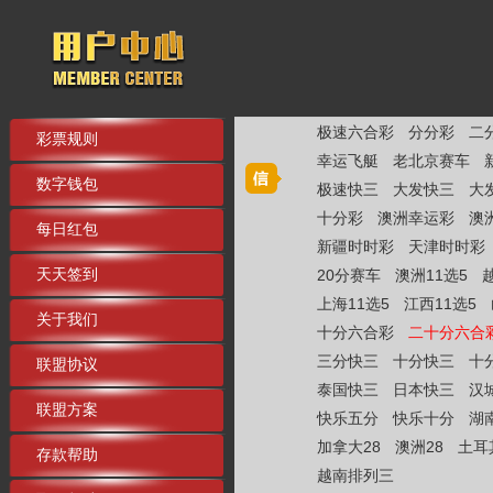
极速六合彩
分分彩
二
彩票规则
幸运飞艇
老北京赛车
数字钱包
极速快三
大发快三
大
十分彩
澳洲幸运彩
澳
每日红包
新疆时时彩
天津时时彩
天天签到
20分赛车
澳洲11选5
上海11选5
江西11选5
关于我们
十分六合彩
二十分六合
三分快三
十分快三
十
联盟协议
泰国快三
日本快三
汉
联盟方案
快乐五分
快乐十分
湖
加拿大28
澳洲28
土耳
存款帮助
越南排列三