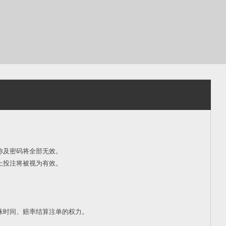
称及密码将全部无效。
上投注将被视为有效。
珠时间、赔率结算注单的权力。