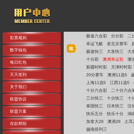
极速六合彩
分分彩
二
彩票规则
幸运飞艇
老北京赛车
数字钱包
极速快三
大发快三
大
十分彩
澳洲幸运彩
澳
每日红包
新疆时时彩
天津时时彩
天天签到
20分赛车
澳洲11选5
上海11选5
江西11选5
关于我们
十分六合彩
二十分六合
三分快三
十分快三
十
联盟协议
泰国快三
日本快三
汉
联盟方案
快乐五分
快乐十分
湖
加拿大28
澳洲28
土耳
存款帮助
越南排列三