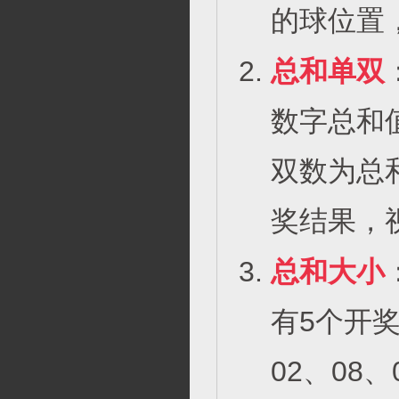
的球位置
总和单双
数字总和值
双数为总
奖结果，
总和大小
有5个开
02、08