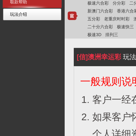
取款帮助
极速六合彩
分分彩
二
新澳门六合彩
香港六合
玩法介绍
五分彩
老重庆时时彩
二十分六合彩
极速快三
极速3D
排列三
[信]澳洲幸运彩
玩法
一般规则说
客户一经
如果客户
个人详细