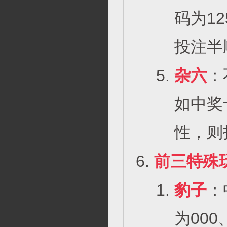
码为1
投注半
杂六
：
如中奖
性，则
前三特殊
豹子
：
为00