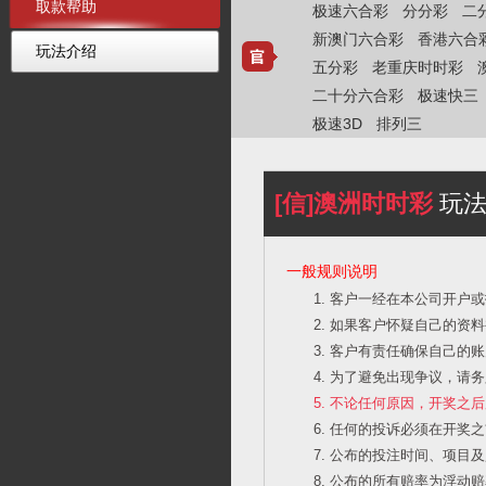
取款帮助
极速六合彩
分分彩
二
新澳门六合彩
香港六合
玩法介绍
五分彩
老重庆时时彩
二十分六合彩
极速快三
极速3D
排列三
[信]澳洲时时彩
玩法
一般规则说明
客户一经在本公司开户或
如果客户怀疑自己的资料
客户有责任确保自己的账
为了避免出现争议，请务
不论任何原因，开奖之后
任何的投诉必须在开奖之
公布的投注时间、项目及
公布的所有赔率为浮动赔