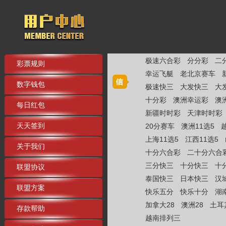
极速六合彩
分分彩
二
彩票规则
幸运飞艇
老北京赛车
数字钱包
极速快三
大发快三
大
十分彩
澳洲幸运彩
澳
每日红包
新疆时时彩
天津时时彩
天天签到
20分赛车
澳洲11选5
上海11选5
江西11选5
关于我们
十分六合彩
二十分六合
三分快三
十分快三
十
联盟协议
泰国快三
日本快三
汉
联盟方案
快乐五分
快乐十分
湖
加拿大28
澳洲28
土耳
存款帮助
越南排列三