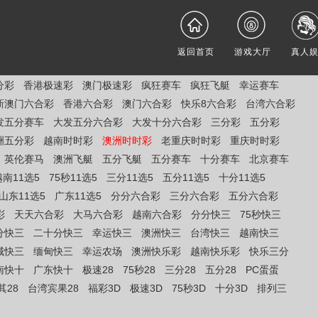
返回首页
游戏大厅
真人
分彩
香港极速彩
澳门极速彩
疯狂赛车
疯狂飞艇
幸运赛车
新澳门六合彩
香港六合彩
澳门六合彩
快乐8六合彩
台湾六合彩
发五分赛车
大发五分六合彩
大发十分六合彩
三分彩
五分彩
洲五分彩
越南时时彩
澳洲时时彩
老重庆时时彩
重庆时时彩
英伦赛马
澳洲飞艇
五分飞艇
五分赛车
十分赛车
北京赛车
越南11选5
75秒11选5
三分11选5
五分11选5
十分11选5
山东11选5
广东11选5
分分六合彩
三分六合彩
五分六合彩
彩
天天六合彩
大马六合彩
越南六合彩
分分快三
75秒快三
分快三
二十分快三
幸运快三
澳洲快三
台湾快三
越南快三
城快三
缅甸快三
幸运农场
澳洲快乐彩
越南快乐彩
快乐三分
南快十
广东快十
极速28
75秒28
三分28
五分28
PC蛋蛋
其28
台湾宾果28
福彩3D
极速3D
75秒3D
十分3D
排列三