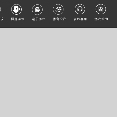
娱乐
棋牌游戏
电子游戏
体育投注
在线客服
游戏帮助