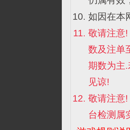
仍属有效
如因在本
敬请注意
数及注单
期数为主
见谅!
敬请注意
台检测属