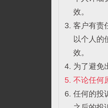
效。
客户有责
以个人的
效。
为了避免
不论任何
任何的投
之后的投