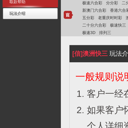
取款帮助
极速六合彩
分分彩
二
新澳门六合彩
香港六合
玩法介绍
五分彩
老重庆时时彩
二十分六合彩
极速快三
极速3D
排列三
[信]澳洲快三
玩法介
一般规则说
客户一经
如果客户
个人详细