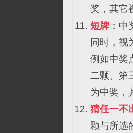
奖，其它
短牌
：中
同时，视
例如中奖点
二颗、第
为中奖，
猜任一不
颗与所选