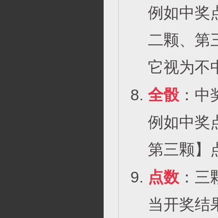
例如中奖点
二颗、第
它视为不
全骰
：中
例如中奖点
第三颗】
点数
：三
当开奖结