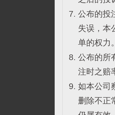
公布的投
失误，本
单的权力
公布的所
注时之赔
如本公司
删除不正