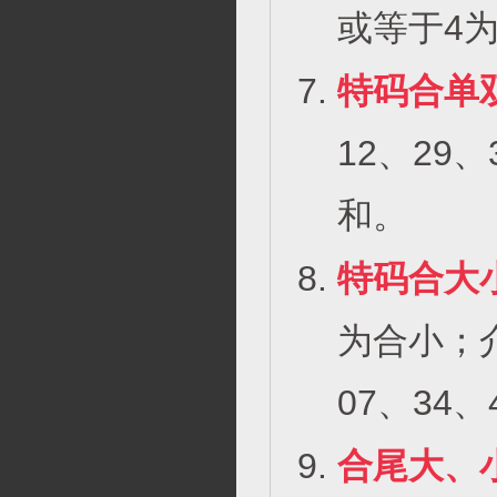
或等于4
特码合单
12、29
和。
特码合大
为合小；介
07、34
合尾大、