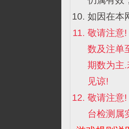
仍属有效
如因在本
敬请注意
数及注单
期数为主
见谅!
敬请注意
台检测属