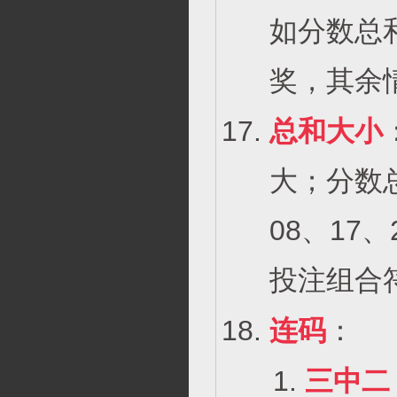
如分数总
奖，其余
总和大小
大；分数
08、17
投注组合
连码
：
三中二