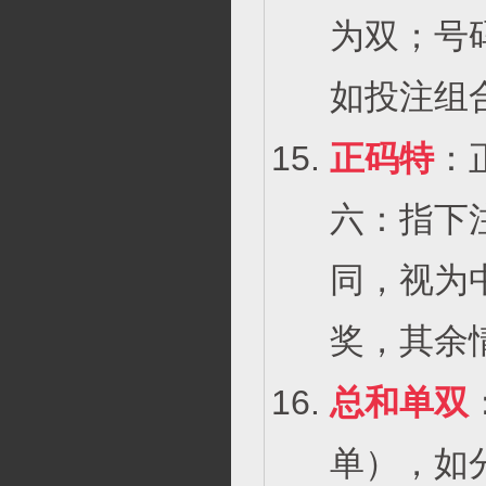
为双；号
如投注组
正码特
：
六：指下
同，视为
奖，其余
总和单双
单），如分