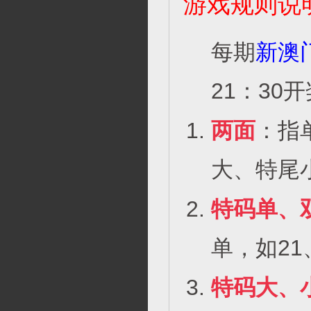
游戏规则说
每期
新澳
21：30
两面
：指
大、特尾
特码单、
单，如21
特码大、