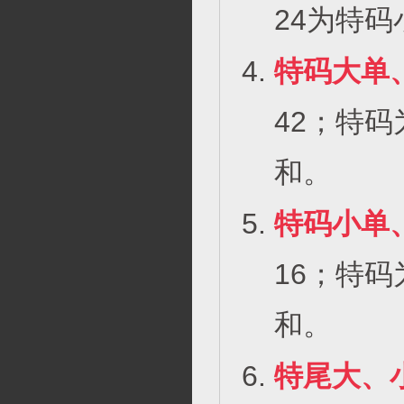
24为特码
特码大单
42；特码
和。
特码小单
16；特码
和。
特尾大、