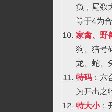
负，尾数大
等于4为合
家禽、野
狗、猪号
龙、蛇、
特码
：六
为开出之
特大小
：