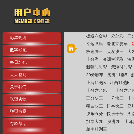
极速六合彩
分分彩
二
彩票规则
幸运飞艇
老北京赛车
数字钱包
极速快三
大发快三
大
十分彩
澳洲幸运彩
澳
每日红包
新疆时时彩
天津时时彩
天天签到
20分赛车
澳洲11选5
上海11选5
江西11选5
关于我们
十分六合彩
二十分六合
三分快三
十分快三
十
联盟协议
泰国快三
日本快三
汉
联盟方案
快乐五分
快乐十分
湖
加拿大28
澳洲28
土耳
存款帮助
越南排列三