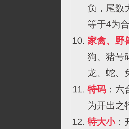
负，尾数大
等于4为合
家禽、野
狗、猪号
龙、蛇、
特码
：六
为开出之
特大小
：