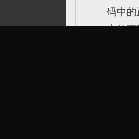
码中的
中的正
06、
08，
08三
或没有
三全中
奖号码