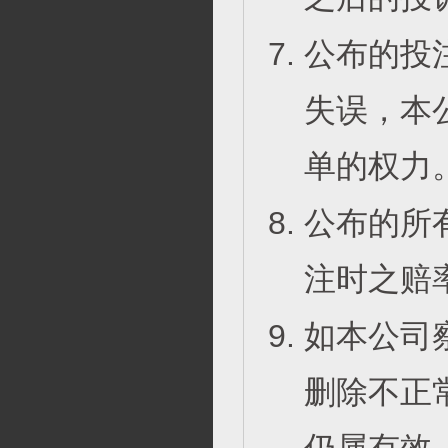
公布的投
失误，本
单的权力
公布的所
注时之赔
如本公司
删除不正