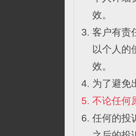
效。
客户有责
以个人的
效。
为了避免
不论任何
任何的投
之后的投