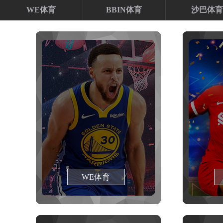
WE体育
BBIN体育
沙巴体育
WE体育