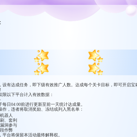
：
宝箱详情
活动说明
，设有达成任务，即下级有效推广人数。达成每个关卡目标，即可开启宝
！
仅限以下平台计入有效数据：
-
每日04:00前进行更新至前一天统计达成量。
操作，违者将取消奖励、冻结或列入黑名单：
机器人
刷、套利
漏洞参与
段作弊
，平台将保留本活动最终解释权。