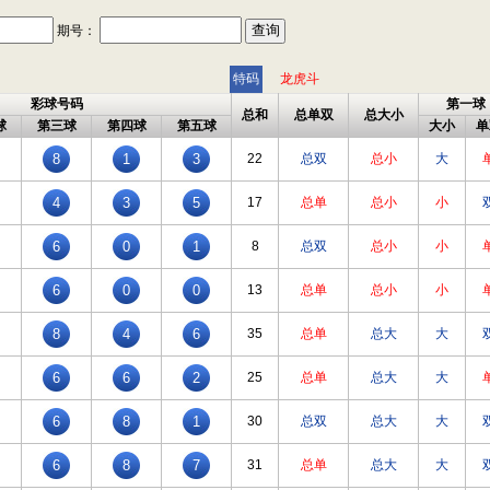
期号：
特码
龙虎斗
彩球号码
第一球
总和
总单双
总大小
球
第三球
第四球
第五球
大小
单
8
1
3
22
总双
总小
大
4
3
5
17
总单
总小
小
6
0
1
8
总双
总小
小
6
0
0
13
总单
总小
小
8
4
6
35
总单
总大
大
6
6
2
25
总单
总大
大
6
8
1
30
总双
总大
大
6
8
7
31
总单
总大
大