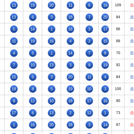
13
19
20
11
6
16
109
总
13
6
3
18
7
20
84
总
5
14
1
18
3
17
86
总
11
19
16
4
2
15
88
总
4
5
1
14
7
8
70
总
7
10
13
3
9
19
92
总
15
5
3
20
11
4
84
总
18
8
5
19
10
3
100
总
9
12
10
18
17
16
90
总
17
6
13
2
12
1
73
总
1
16
20
18
3
14
87
总