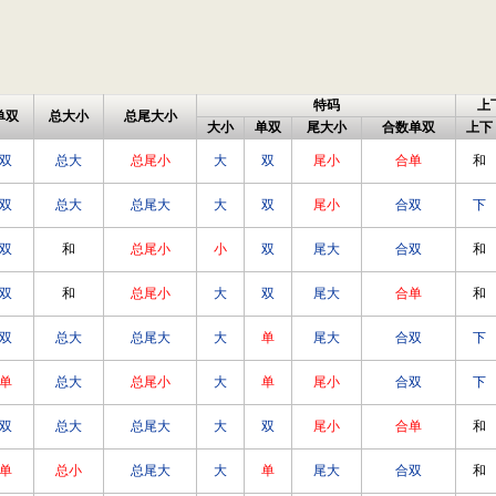
特码
上
单双
总大小
总尾大小
大小
单双
尾大小
合数单双
上下
双
总大
总尾小
大
双
尾小
合单
和
双
总大
总尾大
大
双
尾小
合双
下
双
和
总尾小
小
双
尾大
合双
和
双
和
总尾小
大
双
尾大
合单
和
双
总大
总尾大
大
单
尾大
合双
下
单
总大
总尾小
大
单
尾小
合双
下
双
总大
总尾大
大
双
尾小
合单
和
单
总小
总尾大
大
单
尾大
合双
和