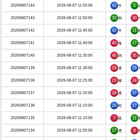
20260807144
2026-08-07 11:55:00
42
5
牛
20260807143
2026-08-07 11:50:00
33
30
狗
20260807142
2026-08-07 11:45:00
42
11
牛
20260807141
2026-08-07 11:40:00
40
17
兔
20260807140
2026-08-07 11:35:00
46
35
鸡
20260807139
2026-08-07 11:30:00
29
25
虎
20260807138
2026-08-07 11:25:00
23
24
猴
20260807137
2026-08-07 11:20:00
29
37
虎
20260807136
2026-08-07 11:15:00
26
37
蛇
20260807135
2026-08-07 11:10:00
7
11
鼠
20260807134
2026-08-07 11:05:00
17
8
虎