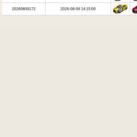
20260809172
2026-08-09 14:15:00