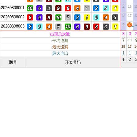
2
16
1
20260808001
3
17
1
20260808002
4
02
1
20260808003
3
3
出现总次数
7
平均遗漏
10
最大遗漏
18
17
1
1
1
最大连出
1
2
期号
开奖号码