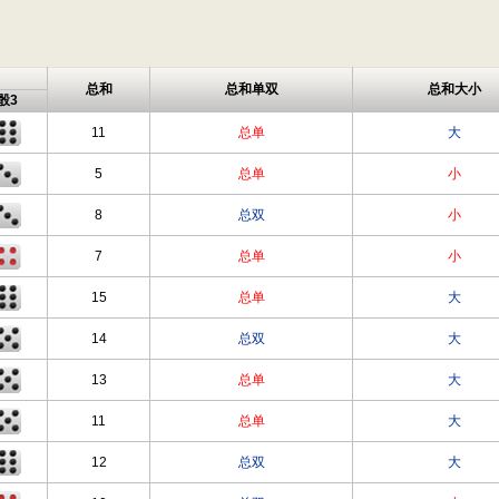
总和
总和单双
总和大小
骰3
11
总单
大
5
总单
小
8
总双
小
7
总单
小
15
总单
大
14
总双
大
13
总单
大
11
总单
大
12
总双
大