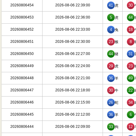
20260806454
2026-08-06 22:39:00
41
30
虎
20260806453
2026-08-06 22:36:00
5
44
虎
20260806452
2026-08-06 22:33:00
4
18
兔
20260806451
2026-08-06 22:30:00
23
8
猴
20260806450
2026-08-06 22:27:00
44
31
猪
20260806449
2026-08-06 22:24:00
29
23
虎
20260806448
2026-08-06 22:21:00
36
49
羊
20260806447
2026-08-06 22:18:00
30
22
牛
20260806446
2026-08-06 22:15:00
26
34
蛇
20260806445
2026-08-06 22:12:00
36
6
羊
20260806444
2026-08-06 22:09:00
33
12
狗