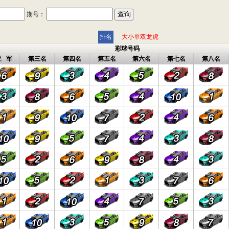
期号：
排名
大小单双龙虎
彩球号码
亚 军
第三名
第四名
第五名
第六名
第七名
第八名