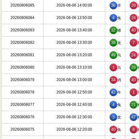
20260806085
2026-08-06 14:00:00
36
29
羊
20260806084
2026-08-06 13:50:00
4
24
兔
20260806083
2026-08-06 13:40:00
32
40
猪
20260806082
2026-08-06 13:30:00
39
7
龙
20260806081
2026-08-06 13:20:00
49
24
马
20260806080
2026-08-06 13:10:00
1
28
马
20260806079
2026-08-06 13:00:00
34
40
鸡
20260806078
2026-08-06 12:50:00
42
1
牛
20260806077
2026-08-06 12:40:00
4
21
兔
20260806076
2026-08-06 12:30:00
3
47
龙
20260806075
2026-08-06 12:20:00
40
8
兔