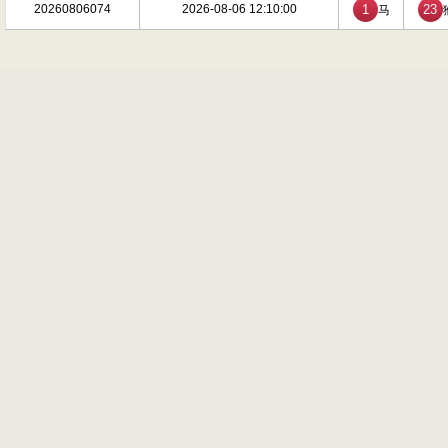
20260806074
2026-08-06 12:10:00
1
23
马