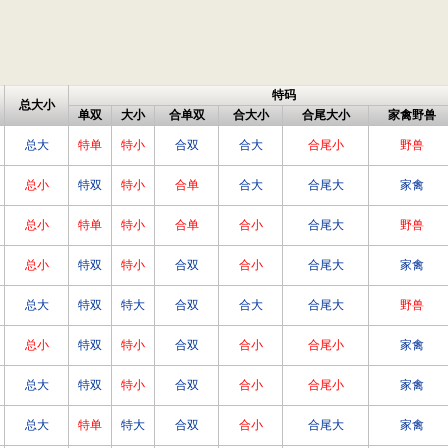
特码
总大小
单双
大小
合单双
合大小
合尾大小
家禽野兽
总大
特单
特小
合双
合大
合尾小
野兽
总小
特双
特小
合单
合大
合尾大
家禽
总小
特单
特小
合单
合小
合尾大
野兽
总小
特双
特小
合双
合小
合尾大
家禽
总大
特双
特大
合双
合大
合尾大
野兽
总小
特双
特小
合双
合小
合尾小
家禽
总大
特双
特小
合双
合小
合尾小
家禽
总大
特单
特大
合双
合小
合尾大
家禽