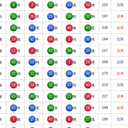
6
2
22
15
29
110
总双
猴
牛
蛇
鸡
龙
虎
16
29
25
38
33
197
总单
马
兔
虎
马
蛇
狗
33
41
31
40
43
235
总单
虎
狗
虎
鼠
兔
鼠
19
42
34
1
36
164
总双
猪
鼠
牛
鸡
马
羊
12
2
43
28
15
117
总单
猴
羊
蛇
鼠
兔
龙
43
10
32
7
29
200
总双
鼠
鼠
鸡
猪
鼠
虎
22
11
25
48
36
175
总单
羊
鸡
猴
马
羊
羊
18
29
11
37
40
210
总双
鼠
牛
虎
猴
马
兔
43
49
11
21
18
227
总单
猴
鼠
马
猴
狗
牛
42
15
39
10
18
199
总单
牛
牛
龙
龙
鸡
牛
7
15
40
8
27
180
总双
羊
鼠
龙
兔
猪
龙