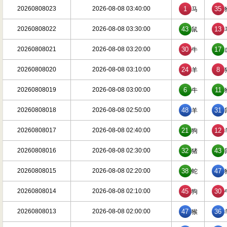
20260808023
2026-08-08 03:40:00
1
35
马
20260808022
2026-08-08 03:30:00
43
13
鼠
20260808021
2026-08-08 03:20:00
30
17
牛
20260808020
2026-08-08 03:10:00
24
8
羊
20260808019
2026-08-08 03:00:00
6
11
牛
20260808018
2026-08-08 02:50:00
48
31
羊
20260808017
2026-08-08 02:40:00
21
12
狗
20260808016
2026-08-08 02:30:00
32
43
猪
20260808015
2026-08-08 02:20:00
38
47
蛇
20260808014
2026-08-08 02:10:00
45
30
狗
20260808013
2026-08-08 02:00:00
47
36
猴