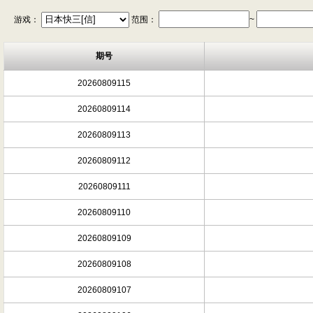
游戏：
范围：
~
期号
20260809115
20260809114
20260809113
20260809112
20260809111
20260809110
20260809109
20260809108
20260809107