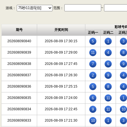
游戏：
范围：
~
彩球号
期号
开奖时间
正码一
正码二
正码
202608090840
2026-08-09 17:30:15
5
1
3
202608090839
2026-08-09 17:29:00
11
4
8
202608090838
2026-08-09 17:27:45
7
6
9
202608090837
2026-08-09 17:26:30
2
9
4
202608090836
2026-08-09 17:25:15
5
8
4
202608090835
2026-08-09 17:24:00
6
11
1
202608090834
2026-08-09 17:22:45
9
11
10
202608090833
2026-08-09 17:21:30
10
1
3