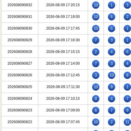
202608090832
2026-08-09 17:20:15
10
1
3
202608090831
2026-08-09 17:19:00
10
5
2
202608090830
2026-08-09 17:17:45
10
5
1
202608090829
2026-08-09 17:16:30
7
3
1
202608090828
2026-08-09 17:15:15
2
4
6
202608090827
2026-08-09 17:14:00
7
3
4
202608090826
2026-08-09 17:12:45
3
10
8
202608090825
2026-08-09 17:11:30
10
9
1
202608090824
2026-08-09 17:10:15
8
4
7
202608090823
2026-08-09 17:09:00
6
7
9
202608090822
2026-08-09 17:07:45
10
2
11