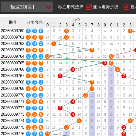
极速3D[官]
标注形式选择
显示走势折线
显
百位
期号
开奖号码
0
1
2
3
4
5
6
7
8
9
0
1
2
3
20260809760
3
3
0
6
9
3
3
7
1
4
2
8
7
2
3
23
32
20260809761
3
8
7
7
3
4
8
2
5
3
9
8
3
1
24
10
33
20260809762
1
8
3
1
1
5
9
3
6
4
9
4
2
25
11
34
10
20260809763
7
4
9
1
2
6
4
7
5
5
3
26
12
10
35
11
10
20260809764
0
0
3
0
2
3
7
5
1
6
0
6
4
13
11
36
11
20260809765
9
0
7
1
3
4
8
6
2
7
9
0
7
5
14
12
12
20260809766
4
1
3
2
4
5
4
7
3
8
1
1
1
8
6
15
13
20260809767
2
2
8
3
5
2
6
1
8
4
9
2
2
1
2
7
14
20260809768
7
5
1
4
6
1
7
2
9
7
3
3
2
1
8
15
10
20260809769
7
9
8
5
7
2
8
3
7
4
4
3
2
9
16
10
11
20260809770
6
9
1
6
8
3
9
4
6
1
5
5
4
3
17
12
10
20260809771
4
8
4
7
9
4
4
1
2
6
6
5
4
10
18
13
11
20260809772
2
6
6
8
2
1
2
3
7
7
6
5
10
11
19
14
12
20260809773
4
6
0
9
1
4
3
4
8
8
7
6
11
12
20
15
13
20260809774
5
3
8
2
1
5
4
5
9
9
8
7
3
10
12
13
16
20260809775
3
2
6
3
3
2
1
5
6
9
2
1
11
13
17
10
10
20260809776
0
2
6
0
4
1
3
2
6
7
2
2
14
18
11
11
10