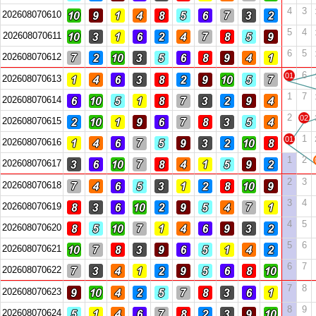
4
3
202608070610
5
4
202608070611
6
5
202608070612
6
01
202608070613
1
7
202608070614
2
02
202608070615
1
01
202608070616
1
2
202608070617
2
3
202608070618
3
4
202608070619
4
5
202608070620
5
6
202608070621
6
7
202608070622
7
8
202608070623
8
9
202608070624