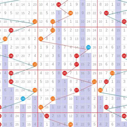
8
4
1
4
2
1
9
8
8
1
9
6
11
14
23
10
14
04
22
21
10
12
9
5
2
5
1
3
9
9
2
7
12
15
24
11
15
06
10
23
22
02
13
10
6
3
6
2
4
1
1
3
8
10
13
16
10
12
03
11
10
24
23
10
14
05
4
1
7
3
5
2
2
4
1
9
11
06
14
17
13
03
12
11
25
24
11
15
1
5
2
8
1
4
6
3
3
5
2
0
05
15
18
01
13
12
26
25
12
16
1
2
6
3
1
9
2
5
7
4
4
6
3
1
16
19
14
13
09
26
13
17
2
7
4
2
3
6
8
5
1
5
7
2
06
17
20
10
07
14
27
14
18
05
3
1
8
3
4
7
9
6
2
6
8
1
3
18
21
10
11
07
15
28
15
19
4
9
1
4
5
8
7
1
3
7
2
4
06
19
22
12
05
16
29
16
03
20
5
2
5
6
9
1
8
2
4
1
3
5
06
20
23
10
13
17
10
17
02
21
6
1
6
7
2
9
5
1
1
2
4
6
21
24
11
10
14
10
07
18
01
22
7
2
1
7
3
1
6
2
1
2
3
5
7
22
08
12
15
03
11
10
19
23
8
3
1
2
1
4
2
7
3
2
4
6
4
23
13
01
16
12
11
20
02
24
9
4
2
3
1
2
5
3
8
4
3
1
5
4
24
14
02
13
12
21
25
05
5
3
4
2
1
3
6
4
9
5
4
2
6
1
4
10
25
15
14
06
22
26