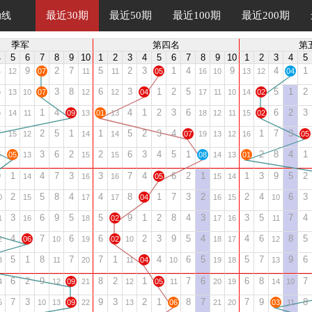
最近30期
最近50期
最近100期
最近200期
助线
季军
第四名
第
4
5
6
7
8
9
10
1
2
3
4
5
6
7
8
9
10
1
2
3
4
5
4
9
2
7
5
2
3
1
4
9
4
1
12
07
11
11
05
16
10
13
12
04
5
3
8
6
3
1
2
5
5
1
2
13
10
07
12
12
04
17
11
10
14
02
6
1
4
4
1
2
3
6
6
2
3
14
11
09
13
01
13
18
12
11
15
02
7
2
5
1
1
5
2
3
4
1
7
3
15
12
14
14
07
19
13
12
16
05
8
3
6
2
2
6
3
4
5
1
2
8
4
1
05
13
15
15
08
14
13
01
9
1
4
7
3
3
7
4
6
2
1
1
3
9
5
2
14
16
16
05
15
14
2
5
8
4
4
8
1
7
3
2
2
4
6
3
0
15
17
17
04
16
15
10
3
6
9
5
5
9
1
2
8
4
3
3
5
7
4
1
16
18
02
17
16
11
4
7
6
6
2
3
9
5
4
4
6
8
5
2
06
10
19
02
10
18
17
12
5
1
8
7
7
1
4
6
5
5
7
9
6
3
11
20
11
04
10
19
18
13
6
2
9
8
2
1
7
6
6
8
7
4
12
09
21
12
05
11
20
19
14
10
7
3
9
3
2
1
8
7
7
9
8
5
10
13
09
22
13
06
21
20
03
11