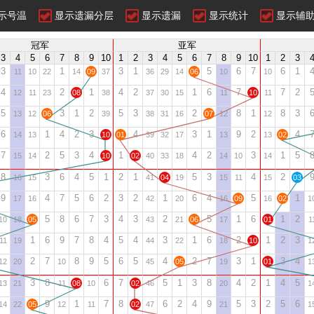
示号温
显示遗漏分层
显示遗漏
显示统计
显示辅
冠军
亚军
3
4
5
6
7
8
9
10
1
2
3
4
5
6
7
8
9
10
1
2
3
3
1
3
1
5
6
7
6
1
11
10
22
14
09
37
36
29
14
06
10
10
4
2
1
4
2
1
6
7
7
2
12
11
23
08
38
37
30
15
11
10
11
5
3
1
2
5
3
2
8
1
8
3
13
12
06
39
38
31
16
07
12
12
6
1
4
2
3
4
3
1
9
2
4
14
13
10
01
39
32
17
13
13
02
7
2
5
3
4
1
4
2
3
1
5
15
14
10
02
40
33
18
14
10
14
8
3
6
4
5
1
2
1
5
3
4
2
16
15
41
04
19
15
11
15
03
9
4
7
5
6
2
3
2
1
6
4
5
1
17
16
42
20
16
09
16
02
1
5
8
6
7
3
4
3
2
5
1
6
1
2
10
18
05
43
21
06
17
01
1
1
6
9
7
8
4
5
4
3
1
6
2
1
2
3
11
19
44
22
18
10
1
2
7
8
9
5
6
5
4
2
7
3
1
3
4
12
20
10
45
05
19
01
1
3
8
6
7
5
1
3
8
4
2
1
4
5
13
21
11
08
10
02
46
20
1
9
1
7
8
6
2
4
9
5
3
2
5
6
14
22
05
12
11
02
47
21
1