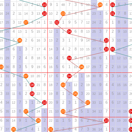
1
2
9
1
7
3
5
4
6
7
15
23
10
13
12
10
48
10
22
09
01
1
2
3
2
8
4
6
1
5
7
8
16
24
11
14
13
10
10
03
11
23
01
1
3
4
1
1
9
5
7
2
6
1
8
9
17
25
12
07
14
11
02
12
24
1
4
1
5
2
1
2
6
8
3
7
2
9
18
26
13
15
12
04
13
25
10
1
5
2
6
3
2
3
1
7
9
4
3
19
27
06
16
13
14
26
10
10
11
2
6
1
3
7
4
3
4
2
8
5
20
28
17
14
10
15
27
10
01
11
12
2
7
2
4
8
5
4
5
9
6
1
1
21
29
18
15
04
11
16
28
12
13
2
8
3
5
9
6
5
6
1
7
2
2
03
30
19
16
10
06
17
29
13
14
2
1
9
4
7
6
7
1
8
3
3
31
07
10
20
17
04
11
18
30
14
15
2
2
5
1
8
7
1
2
9
4
4
32
10
08
21
18
03
12
19
31
15
16
2
3
6
2
9
8
1
2
3
5
5
33
11
08
22
19
05
20
32
10
16
17
2
4
7
3
1
9
2
3
1
4
6
6
34
12
23
10
20
07
33
11
17
18
2
5
8
2
1
4
2
5
1
7
7
35
13
07
24
21
10
03
34
12
18
19
0
6
9
1
3
2
1
5
3
6
2
8
36
14
09
22
11
35
13
10
19
20
0
7
2
4
1
3
2
6
4
7
3
1
9
37
05
10
01
12
36
14
20
21
0