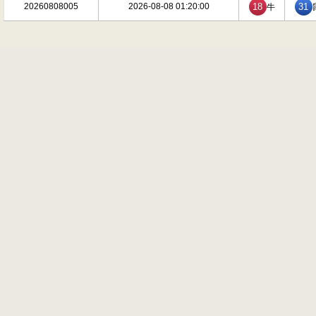
20260808005
2026-08-08 01:20:00
18
31
牛